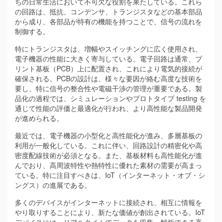
ちの日常生活において不可欠な役割を果たしている。これら
の回路は、抵抗、コンデンサ、トランジスタなどの基本部品
から成り、各部品が特有の機能を持つことで、信号の流れを
制御する。
特にトランジスタは、増幅やスイッチングに広く使用され、
電子機器の性能に大きく寄与している。電子回路は通常、プ
リント基板（PCB）上に配置され、これにより電気的接続が
確保される。PCBの設計は、様々な要因が絡む高度な技術を
要し、特に信号の整合性や電磁干渉の管理が重要である。製
品化の過程では、シミュレーションやプロトタイプ testing を
通じて性能の評価と最適化が行われ、より高性能な製品開発
が進められる。
最近では、電子機器の小型化と高性能化が進み、多層基板の
利用が一般化している。これに伴い、回路設計の精密化や高
密度配線技術が必須となる。また、基板材料も高性能化が進
んでおり、高周波特性や熱特性に優れた素材の需要が高まっ
ている。特に注目すべきは、IoT（インターネット・オブ・シ
ングス）の進展である。
多くのデバイスがインターネットに接続され、相互に情報を
やり取りすることにより、新たな価値が創出されている。IoT
デバイスには、リアルタイムでデータを収集・解析できる高