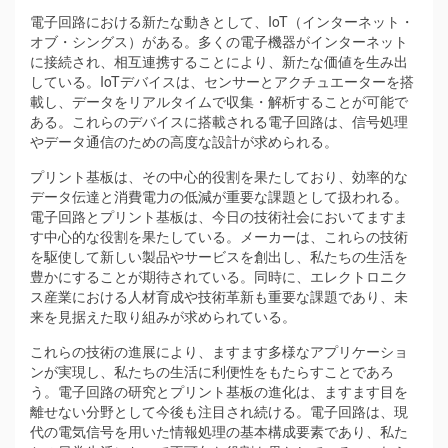
電子回路における新たな動きとして、IoT（インターネット・
オブ・シングス）がある。多くの電子機器がインターネット
に接続され、相互連携することにより、新たな価値を生み出
している。IoTデバイスは、センサーとアクチュエーターを搭
載し、データをリアルタイムで収集・解析することが可能で
ある。これらのデバイスに搭載される電子回路は、信号処理
やデータ通信のための高度な設計が求められる。
プリント基板は、その中心的役割を果たしており、効率的な
データ伝達と消費電力の低減が重要な課題として扱われる。
電子回路とプリント基板は、今日の技術社会においてますま
す中心的な役割を果たしている。メーカーは、これらの技術
を駆使して新しい製品やサービスを創出し、私たちの生活を
豊かにすることが期待されている。同時に、エレクトロニク
ス産業における人材育成や技術革新も重要な課題であり、未
来を見据えた取り組みが求められている。
これらの技術の進展により、ますます多様なアプリケーショ
ンが実現し、私たちの生活に利便性をもたらすことであろ
う。電子回路の研究とプリント基板の進化は、ますます目を
離せない分野として今後も注目され続ける。電子回路は、現
代の電気信号を用いた情報処理の基本構成要素であり、私た