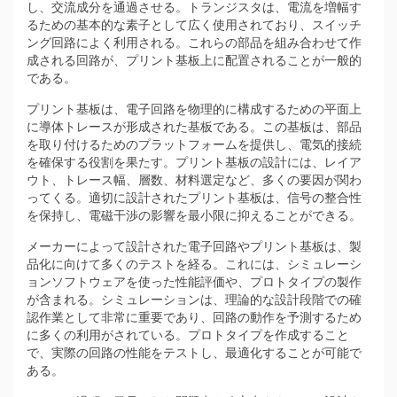
し、交流成分を通過させる。トランジスタは、電流を増幅す
るための基本的な素子として広く使用されており、スイッチ
ング回路によく利用される。これらの部品を組み合わせて作
成される回路が、プリント基板上に配置されることが一般的
である。
プリント基板は、電子回路を物理的に構成するための平面上
に導体トレースが形成された基板である。この基板は、部品
を取り付けるためのプラットフォームを提供し、電気的接続
を確保する役割を果たす。プリント基板の設計には、レイア
ウト、トレース幅、層数、材料選定など、多くの要因が関わ
ってくる。適切に設計されたプリント基板は、信号の整合性
を保持し、電磁干渉の影響を最小限に抑えることができる。
メーカーによって設計された電子回路やプリント基板は、製
品化に向けて多くのテストを経る。これには、シミュレーシ
ョンソフトウェアを使った性能評価や、プロトタイプの製作
が含まれる。シミュレーションは、理論的な設計段階での確
認作業として非常に重要であり、回路の動作を予測するため
に多くの利用がされている。プロトタイプを作成すること
で、実際の回路の性能をテストし、最適化することが可能で
ある。