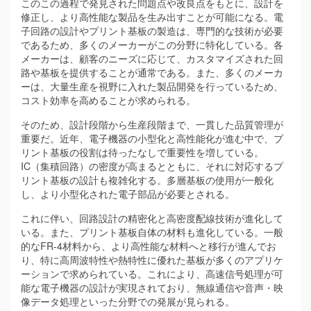
このこの過程で発見された問題点や改良点をもとに、設計を
修正し、より高性能な製品を生み出すことが可能になる。電
子回路の設計やプリント基板の製造は、専門的な技術が必要
であるため、多くのメーカーがこの分野に特化している。各
メーカーは、顧客のニーズに応じて、カスタマイズされた回
路や基板を提供することが通常である。また、多くのメーカ
ーは、大量生産を視野に入れた製品開発を行っているため、
コスト効率を高めることが求められる。
そのため、設計段階から生産段階まで、一貫した品質管理が
重要だ。近年、電子機器の小型化と高性能化が進む中で、プ
リント基板の役割は待ったなしで重要性を増している。
IC（集積回路）の密度が高まるとともに、それに対応するプ
リント基板の設計も複雑化する。多層基板の使用が一般化
し、より小型化された電子部品が必要とされる。
これに伴い、回路設計の精密化と高密度配線技術が進化して
いる。また、プリント基板自体の材料も進化している。一般
的なFR-4材料から、より高性能な材料へと移行が進んでお
り、特に高周波特性や熱特性に優れた基板が多くのアプリケ
ーションで求められている。これにより、高速信号処理が可
能な電子機器の設計が実現されており、無線通信や音声・映
像データ処理といった分野での発展が見られる。